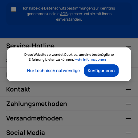
Ich habe die
Datenschutzbestimmungen
zur Kenntnis
genommen und die
AGB
gelesen und bin mit ihnen
einverstanden.
Service-Hotline
Diese Website verwendet Cookies, um eine bestmögliche
Service
Erfahrung bieten zu können.
Mehr Informationen ...
Nur technisch notwendige
Konfigurieren
Informationen
Kontakt
Zahlungsmethoden
Versandmethoden
Social Media