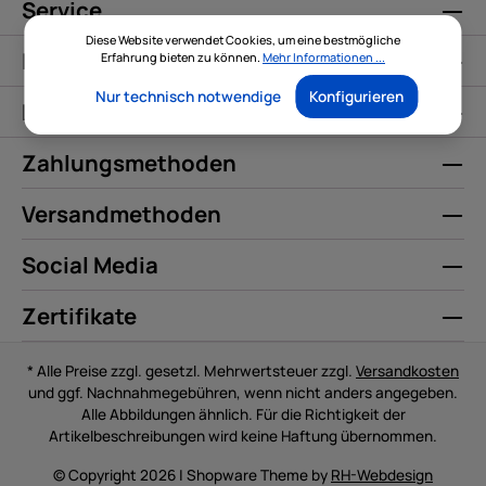
Service
Diese Website verwendet Cookies, um eine bestmögliche
Informationen
Erfahrung bieten zu können.
Mehr Informationen ...
Nur technisch notwendige
Konfigurieren
Kontakt
Zahlungsmethoden
Versandmethoden
Social Media
Zertifikate
* Alle Preise zzgl. gesetzl. Mehrwertsteuer zzgl.
Versandkosten
und ggf. Nachnahmegebühren, wenn nicht anders angegeben.
Alle Abbildungen ähnlich. Für die Richtigkeit der
Artikelbeschreibungen wird keine Haftung übernommen.
© Copyright 2026 | Shopware Theme by
RH-Webdesign