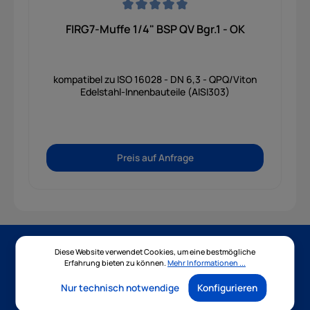
Durchschnittliche Bewertung von 0 von 5 Sternen
FIRG7-Muffe 1/4" BSP QV Bgr.1 - OK
kompatibel zu ISO 16028 - DN 6,3 - QPQ/Viton
Edelstahl-Innenbauteile (AISI303)
Preis auf Anfrage
Diese Website verwendet Cookies, um eine bestmögliche
Newsletter
Erfahrung bieten zu können.
Mehr Informationen ...
Nur technisch notwendige
Konfigurieren
Abonnieren Sie jetzt unseren regelmäßig erscheinenden
Newsletter, um rechtzeitig über neue Produkte und Angebote