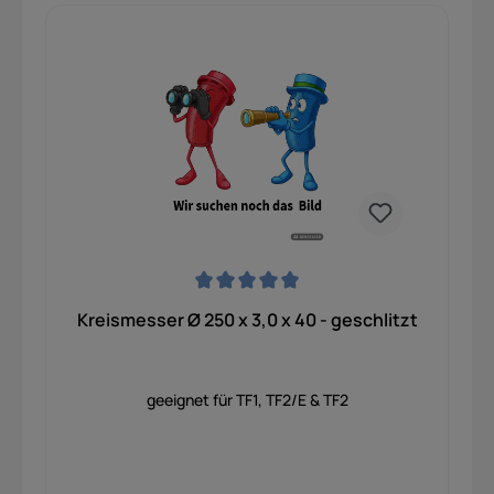
Durchschnittliche Bewertung von 0 von 5 Sternen
Kreismesser Ø 250 x 3,0 x 40 - geschlitzt
geeignet für TF1, TF2/E & TF2