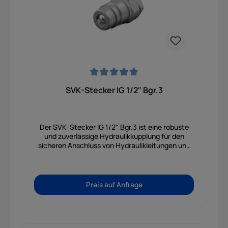
Durchschnittliche Bewertung von 0 von 5 Sternen
SVK-Stecker IG 1/2" Bgr.3
Der SVK-Stecker IG 1/2" Bgr.3 ist eine robuste
und zuverlässige Hydraulikkupplung für den
sicheren Anschluss von Hydraulikleitungen und
Komponenten in unterschiedlichsten
Anwendungen. Durch die präzise gefertigte
Innengewinde-Ausführung ermöglicht der
Stecker eine dichte, belastbare und einfach
Preis auf Anfrage
montierbare Verbindung - ideal für den Einsatz in
Landmaschinen, Baumaschinen,
Werkstatttechnik sowie industriellen
Hydraulikanlagen. Gefertigt aus hochwertigem
Stahl und mit korrosionsbeständiger Oberfläche