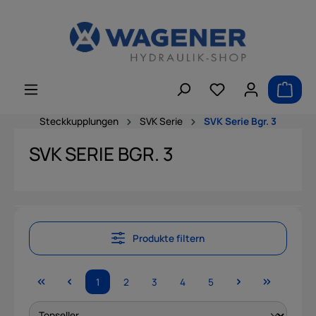
alt springen
Steckkupplungen
SVK Serie
SVK Serie Bgr. 3
SVK SERIE BGR. 3
Produkte filtern
1
2
3
4
5