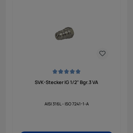
versehen, überzeugt der SVK-Stecker durch
hohe Widerstandsfähigkeit, lange Lebensdauer
und zuverlässige Funktion auch unter
anspruchsvollen Betriebsbedingungen. Dank
seiner kompakten Bauweise und hohen
Belastbarkeit eignet sich der Stecker optimal für
hydraulische Systeme mit mittleren bis hohen
Betriebsdrücken und sorgt dauerhaft für eine
sichere und stabile Verbindung.
Durchschnittliche Bewertung von 0 von 5 Sternen
SVK-Stecker IG 1/2" Bgr.3 VA
AISI 316L - ISO 7241-1-A