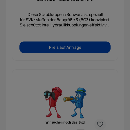
Diese Staubkappe in Schwarz ist speziell
für SVK-Muffen der Baugröße 3 (BG3) konzipiert.
Sie schützt Ihre Hydraulikkupplungen effektiv vor
Verschmutzungen, Feuchtigkeit und
Beschädigungen, wodurch die Lebensdauer und
Funktionsfähigkeit der Steckverbindungen
langfristig gesichert werden.
Preis auf Anfrage