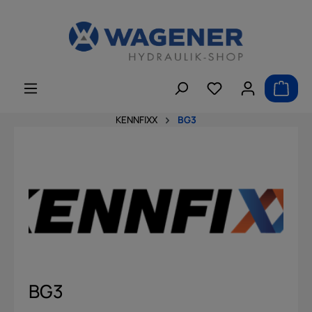
alt springen
KENNFIXX
BG3
BG3