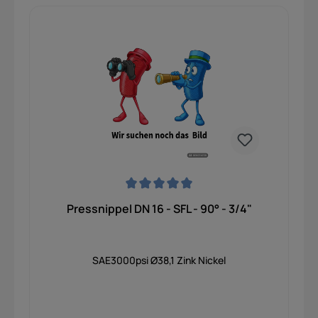
hervorragenden Korrosionsschutz, minimale
Abnutzung und eine lange Lebensdauer selbst
unter extremen Bedingungen. Dank des
integrierten Dichtkegels mit O-Ring garantiert
dieses Bauteil maximale Dichtheit im täglichen
Einsatz. Dadurch eignet er sich optimal für
anspruchsvolle mobile Anwendungen in Bau-,
Land- und Forstmaschinen sowie für stationäre
Industrieanlagen, bei denen hohe Betriebsdrücke
sicher beherrscht werden müssen.
Durchschnittliche Bewertung von 0 von 5 Sternen
Pressnippel DN 16 - SFL - 90° - 3/4"
SAE3000psi Ø38,1 Zink Nickel