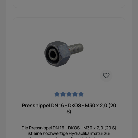
platzsparend und sauber verlegt werden müssen.
Der Anschluss mit M26 x 1,5 der Leichtreihe (L)
sorgt für eine belastbare, druckdichte und
dauerhaft sichere Verbindung auch bei
anspruchsvollen Betriebsbedingungen. Gefertigt
aus robustem, galvanisch verzinktem Stahl
bietet der Pressnippel einen hohen
Korrosionsschutz, eine lange Lebensdauer und
hohe Widerstandsfähigkeit gegenüber
mechanischen Belastungen. Dadurch eignet er
sich optimal für mobile Hydraulikanwendungen in
Bau-, Land- und Forstmaschinen sowie für
industrielle Hydrauliksysteme. In Kombination mit
passenden Hydraulikschläuchen und
Presshülsen entsteht ein vibrationsfestes und
langlebiges Leitungssystem mit hoher
Betriebssicherheit und zuverlässiger Dichtheit.
Durchschnittliche Bewertung von 0 von 5 Sternen
Pressnippel DN 16 - DKOS - M30 x 2,0 (20
S)
Die Pressnippel DN 16 - DKOS - M30 x 2,0 (20 S)
ist eine hochwertige Hydraulikarmatur zur