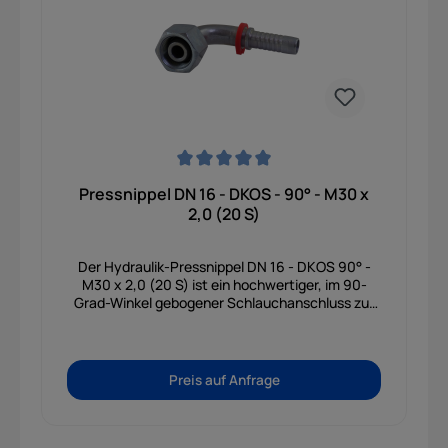
Durchschnittliche Bewertung von 0 von 5 Sternen
Pressnippel DN 16 - DKOS - 90° - M30 x
2,0 (20 S)
Der Hydraulik-Pressnippel DN 16 - DKOS 90° -
M30 x 2,0 (20 S) ist ein hochwertiger, im 90-
Grad-Winkel gebogener Schlauchanschluss zur
sicheren und dichten Anbindung von
Hydraulikschläuchen an Ihre Anlage. Mit seinem
stabilen 20-mm-Leitungsanschluss der
schweren Baureihe (S) und dem metrischen
Preis auf Anfrage
M30-Feingewinde sorgt er für eine absolut
druckfeste, belastbare und vibrationssichere
Verbindung. Gefertigt aus robustem, galvanisch
verzinktem Stahl bietet der Pressnippel einen