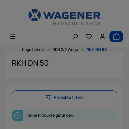
alt springen
Kugelhähne
RKH 2/2 Wege
RKH DN 50
RKH DN 50
Produkte filtern
Keine Produkte gefunden.