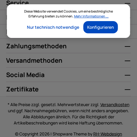
Service
Diese Website verwendet Cookies, um eine bestmögliche
Informationen
Erfahrung bieten zu können.
Mehr Informationen ...
Nur technisch notwendige
Konfigurieren
Kontakt
Zahlungsmethoden
Versandmethoden
Social Media
Zertifikate
* Alle Preise zzgl. gesetzl. Mehrwertsteuer zzgl.
Versandkosten
und ggf. Nachnahmegebühren, wenn nicht anders angegeben.
Alle Abbildungen ähnlich. Für die Richtigkeit der
Artikelbeschreibungen wird keine Haftung übernommen.
© Copyright 2026 | Shopware Theme by
RH-Webdesign