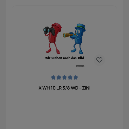
Durchschnittliche Bewertung von 0 von 5 Sternen
X WH 10 LR 3/8 WD - ZiNi