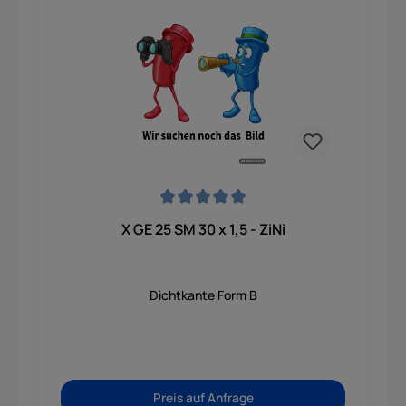
garantiert. Dank der speziellen ZiNi-
Oberflächenbeschichtung verfügt das Bauteil
über einen exzellenten Korrosionsschutz, der
weit über den Standard herkömmlicher
Verzinkungen hinausgeht.
Durchschnittliche Bewertung von 0 von 5 Sternen
X GE 25 SM 30 x 1,5 - ZiNi
Dichtkante Form B
Preis auf Anfrage