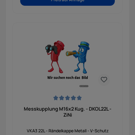
Durchschnittliche Bewertung von 0 von 5 Sternen
Messkupplung M16x2 Kug. - DKOL22L -
ZiNi
VKA3 22L - Rändelkappe Metall - V-Schutz