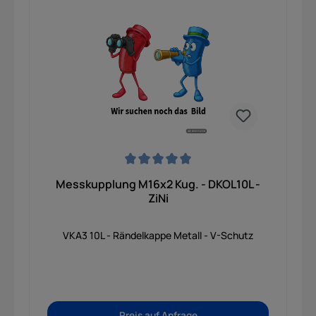
Durchschnittliche Bewertung von 0 von 5 Sternen
Messkupplung M16x2 Kug. - DKOL10L -
ZiNi
VKA3 10L - Rändelkappe Metall - V-Schutz
Preis auf Anfrage