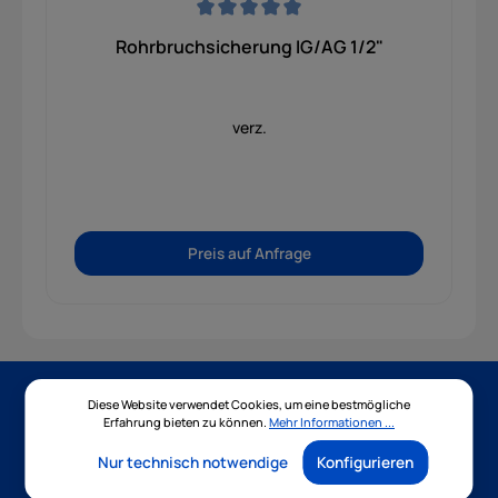
Durchschnittliche Bewertung von 0 von 5 Sternen
Rohrbruchsicherung IG/AG 1/2"
verz.
Preis auf Anfrage
Diese Website verwendet Cookies, um eine bestmögliche
Newsletter
Erfahrung bieten zu können.
Mehr Informationen ...
Nur technisch notwendige
Konfigurieren
Abonnieren Sie jetzt unseren regelmäßig erscheinenden
Newsletter, um rechtzeitig über neue Produkte und Angebote