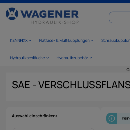
springen
Zur Hauptnavigation springen
KENNFIXX
Flatface- & Multikupplungen
Schraubkupplu
Hydraulikschläuche
Hydraulikzubehör
G
SAE - VERSCHLUSSFLAN
Auswahl einschränken:
Kein