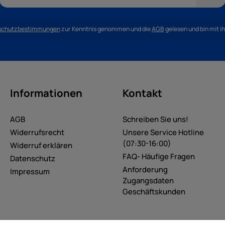
schutzbestimmungen
zur Kenntnis genommen und die
AGB
gelesen und bin mit i
Informationen
Kontakt
AGB
Schreiben Sie uns!
Widerrufsrecht
Unsere Service Hotline
(07:30-16:00)
Widerruf erklären
FAQ- Häufige Fragen
Datenschutz
Anforderung
Impressum
Zugangsdaten
Geschäftskunden