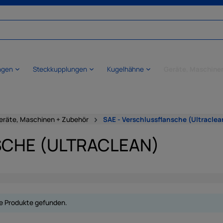
ngen
Steckkupplungen
Kugelhähne
Geräte, Maschine
eräte, Maschinen + Zubehör
SAE - Verschlussflansche (Ultraclea
SCHE (ULTRACLEAN)
e Produkte gefunden.