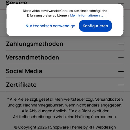
Service
Diese Website verwendet Cookies, um eine bestmögliche
Informationen
Erfahrung bieten zu können.
Mehr Informationen ...
Nur technisch notwendige
Konfigurieren
Kontakt
Zahlungsmethoden
Versandmethoden
Social Media
Zertifikate
* Alle Preise zzgl. gesetzl. Mehrwertsteuer zzgl.
Versandkosten
und ggf. Nachnahmegebühren, wenn nicht anders angegeben.
Alle Abbildungen ähnlich. Für die Richtigkeit der
Artikelbeschreibungen wird keine Haftung übernommen.
© Copyright 2026 | Shopware Theme by
RH-Webdesign