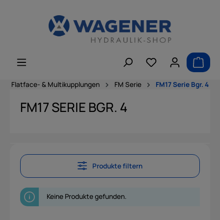
alt springen
Flatface- & Multikupplungen
FM Serie
FM17 Serie Bgr. 4
FM17 SERIE BGR. 4
Produkte filtern
Keine Produkte gefunden.