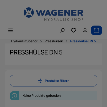
alt springen
Hydraulikzubehör
Presshülsen
Presshülse DN 5
PRESSHÜLSE DN 5
Produkte filtern
Keine Produkte gefunden.