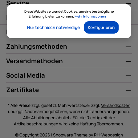
Service
Diese Website verwendet Cookies, um eine bestmögliche
Informationen
Erfahrung bieten zu können.
Mehr Informationen ...
Nur technisch notwendige
Konfigurieren
Kontakt
Zahlungsmethoden
Versandmethoden
Social Media
Zertifikate
* Alle Preise zzgl. gesetzl. Mehrwertsteuer zzgl.
Versandkosten
und ggf. Nachnahmegebühren, wenn nicht anders angegeben.
Alle Abbildungen ähnlich. Für die Richtigkeit der
Artikelbeschreibungen wird keine Haftung übernommen.
© Copyright 2026 | Shopware Theme by
RH-Webdesign