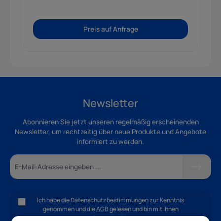
Preis auf Anfrage
Newsletter
Abonnieren Sie jetzt unseren regelmäßig erscheinenden
Newsletter, um rechtzeitig über neue Produkte und Angebote
informiert zu werden.
Ich habe die
Datenschutzbestimmungen
zur Kenntnis
genommen und die
AGB
gelesen und bin mit ihnen
einverstanden.