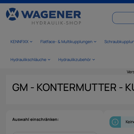
springen
Zur Hauptnavigation springen
KENNFIXX
Flatface- & Multikupplungen
Schraubkupplu
Hydraulikschläuche
Hydraulikzubehör
Ver
GM - KONTERMUTTER - 
Auswahl einschränken:
Kein