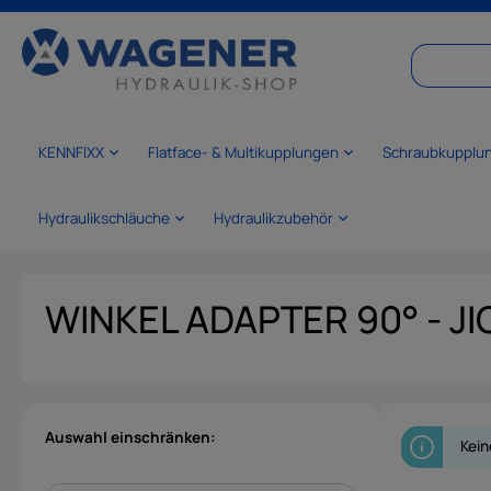
springen
Zur Hauptnavigation springen
KENNFIXX
Flatface- & Multikupplungen
Schraubkupplu
Hydraulikschläuche
Hydraulikzubehör
WINKEL ADAPTER 90° - JI
Auswahl einschränken:
Kein