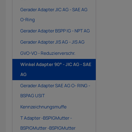
Gerader Adapter JIC AG - SAE AG
O-Ring
Gerader Adapter BSPP IG - NPT AG
Gerader Adapter JIS AG - JIS AG
GVO-VO - Reduzierverschr.
Winkel Adapter 90° - JIC AG - SAE
AG
Gerader Adapter SAE AG O- RING -
BSPAG USIT
Kennzeichnungsmuffe
T Adapter -BSPIGMutter -
BSPIGMutter -BSPIGMutter