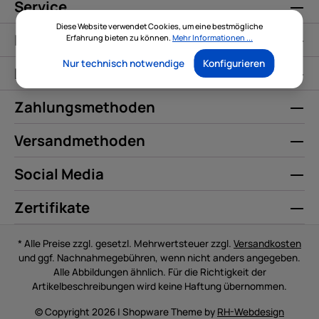
Service
Diese Website verwendet Cookies, um eine bestmögliche
Informationen
Erfahrung bieten zu können.
Mehr Informationen ...
Nur technisch notwendige
Konfigurieren
Kontakt
Zahlungsmethoden
Versandmethoden
Social Media
Zertifikate
* Alle Preise zzgl. gesetzl. Mehrwertsteuer zzgl.
Versandkosten
und ggf. Nachnahmegebühren, wenn nicht anders angegeben.
Alle Abbildungen ähnlich. Für die Richtigkeit der
Artikelbeschreibungen wird keine Haftung übernommen.
© Copyright 2026 | Shopware Theme by
RH-Webdesign