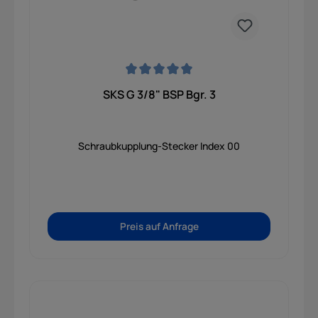
und langlebiges Verbindungssystem, das auch
bei harten Arbeitsbedingungen auf dem Feld oder
der Baustelle für höchste Sicherheit und
Zuverlässigkeit sorgt.
Durchschnittliche Bewertung von 0 von 5 Sternen
SKS G 3/8" BSP Bgr. 3
Schraubkupplung-Stecker Index 00
Preis auf Anfrage