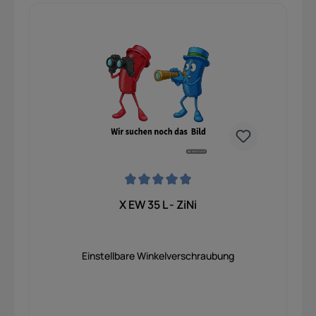
Durchschnittliche Bewertung von 0 von 5 Sternen
X EW 35 L - ZiNi
Einstellbare Winkelverschraubung