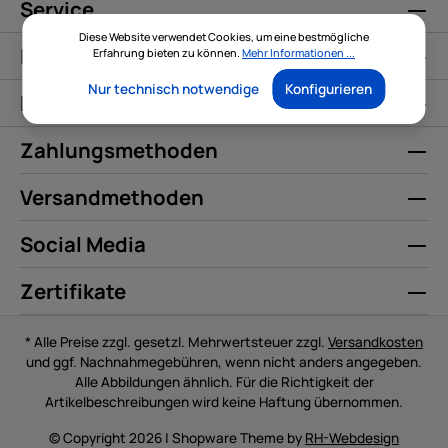
Service
Diese Website verwendet Cookies, um eine bestmögliche
Informationen
Erfahrung bieten zu können.
Mehr Informationen ...
Nur technisch notwendige
Konfigurieren
Kontakt
Zahlungsmethoden
Versandmethoden
Social Media
Zertifikate
* Alle Preise zzgl. gesetzl. Mehrwertsteuer zzgl.
Versandkosten
und ggf. Nachnahmegebühren, wenn nicht anders angegeben.
Alle Abbildungen ähnlich. Für die Richtigkeit der
Artikelbeschreibungen wird keine Haftung übernommen.
© Copyright 2026 | Shopware Theme by
RH-Webdesign