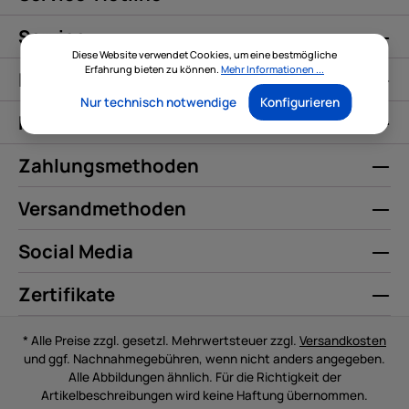
Service
Diese Website verwendet Cookies, um eine bestmögliche
Erfahrung bieten zu können.
Mehr Informationen ...
Informationen
Nur technisch notwendige
Konfigurieren
Kontakt
Zahlungsmethoden
Versandmethoden
Social Media
Zertifikate
* Alle Preise zzgl. gesetzl. Mehrwertsteuer zzgl.
Versandkosten
und ggf. Nachnahmegebühren, wenn nicht anders angegeben.
Alle Abbildungen ähnlich. Für die Richtigkeit der
Artikelbeschreibungen wird keine Haftung übernommen.