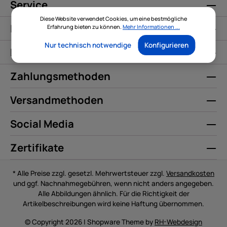
Service
Diese Website verwendet Cookies, um eine bestmögliche
Informationen
Erfahrung bieten zu können.
Mehr Informationen ...
Nur technisch notwendige
Konfigurieren
Kontakt
Zahlungsmethoden
Versandmethoden
Social Media
Zertifikate
* Alle Preise zzgl. gesetzl. Mehrwertsteuer zzgl.
Versandkosten
und ggf. Nachnahmegebühren, wenn nicht anders angegeben.
Alle Abbildungen ähnlich. Für die Richtigkeit der
Artikelbeschreibungen wird keine Haftung übernommen.
© Copyright 2026 | Shopware Theme by
RH-Webdesign