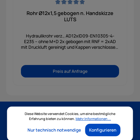
Durchschnittliche Bewertung von 0 von 5 Sternen
Rohr Ø12x1,5 gebogen n. Handskizze
LUTS
Hydraulikrohr verz., AD12xID09-EN10305-4-
E235 – ohne M+D 2x gebogen mit RNF = 2xAD
mit Druckluft gereinigt und Kappen verschlossen.
INDEX 00 Nach LUTS Handskizze vom 15.11.2016
Preis auf Anfrage
Diese Website verwendet Cookies, um eine bestmögliche
Newsletter
Erfahrung bieten zu können.
Mehr Informationen ...
Nur technisch notwendige
Konfigurieren
Abonnieren Sie jetzt unseren regelmäßig erscheinenden
Newsletter, um rechtzeitig über neue Produkte und Angebote