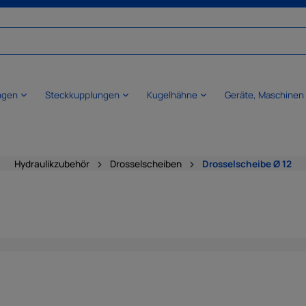
ngen
Steckkupplungen
Kugelhähne
Geräte, Maschinen
Hydraulikzubehör
Drosselscheiben
Drosselscheibe Ø 12