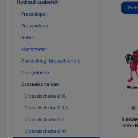
Hydraulikzubehör
Prei
Pressnippel
Presshülsen
Rohre
Manometer
Rückschlag- Drosselventile
Drehgelenke
Drosselscheiben
Drosselscheibe Ø 16
Drosselscheibe Ø 9,5
Durchsch
Blende
Drosselscheibe Ø 8
mm - B
Drosselscheibe Ø 10