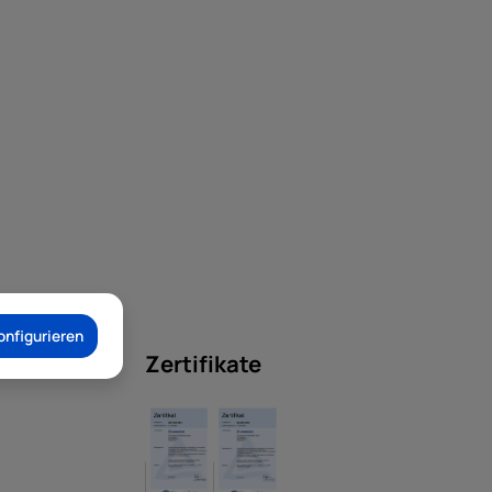
onfigurieren
Zertifikate