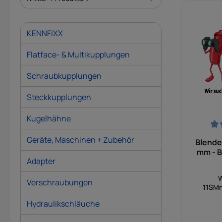
KENNFIXX
Flatface- & Multikupplungen
Schraubkupplungen
Steckkupplungen
Kugelhähne
Durchsch
Geräte, Maschinen + Zubehör
Blende
mm - B
Adapter
W
Verschraubungen
11SMn
Hydraulikschläuche