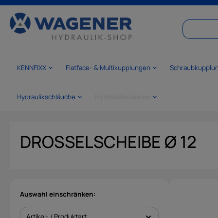
springen
Zur Hauptnavigation springen
KENNFIXX
Flatface- & Multikupplungen
Schraubkupplu
Hydraulikschläuche
Hydraulikzubehör
DROSSELSCHEIBE Ø 12
Auswahl einschränken:
Artikel- / Produktart