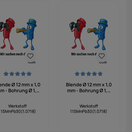
 Sternen
chschnittliche Bewertung von 0 von 5 Sternen
Durchschnittliche Bewertung von 0
ende Ø 12 mm x 1,0
Blende Ø 12 mm x 1,0
m - Bohrung Ø 1,2
mm - Bohrung Ø 1,0
mm
mm
Werkstoff
Werkstoff
11SMnPb30(1.0718)
11SMnPb30(1.0718)