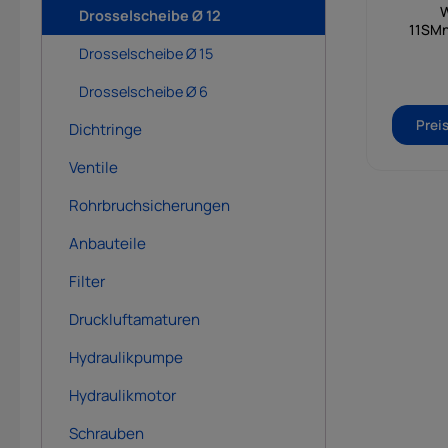
W
Drosselscheibe Ø 12
11SMn
Drosselscheibe Ø 15
Drosselscheibe Ø 6
Prei
Dichtringe
Ventile
Rohrbruchsicherungen
Anbauteile
Filter
Druckluftamaturen
Hydraulikpumpe
Hydraulikmotor
Schrauben