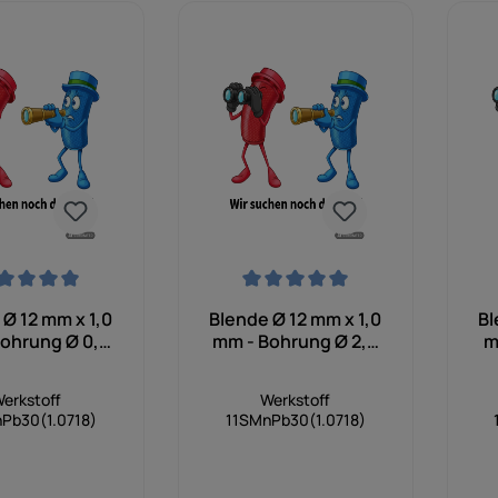
nittliche Bewertung von 0 von 5 Sternen
Durchschnittliche Bewertung von 0 von 5
Dur
 Ø 12 mm x 1,0
Blende Ø 12 mm x 1,0
Bl
ohrung Ø 0,9
mm - Bohrung Ø 2,0
m
mm
mm
erkstoff
Werkstoff
Pb30(1.0718)
11SMnPb30(1.0718)