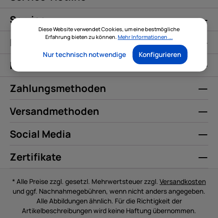
Service
Diese Website verwendet Cookies, um eine bestmögliche
Erfahrung bieten zu können.
Mehr Informationen ...
Informationen
Nur technisch notwendige
Konfigurieren
Kontakt
Zahlungsmethoden
Versandmethoden
Social Media
Zertifikate
* Alle Preise zzgl. gesetzl. Mehrwertsteuer zzgl.
Versandkosten
und ggf. Nachnahmegebühren, wenn nicht anders angegeben.
Alle Abbildungen ähnlich. Für die Richtigkeit der
Artikelbeschreibungen wird keine Haftung übernommen.