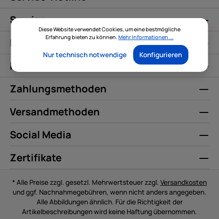
Service
Diese Website verwendet Cookies, um eine bestmögliche
Erfahrung bieten zu können.
Mehr Informationen ...
Informationen
Nur technisch notwendige
Konfigurieren
Kontakt
Zahlungsmethoden
Versandmethoden
Social Media
Zertifikate
* Alle Preise zzgl. gesetzl. Mehrwertsteuer zzgl.
Versandkosten
und ggf. Nachnahmegebühren, wenn nicht anders angegeben.
Alle Abbildungen ähnlich. Für die Richtigkeit der
Artikelbeschreibungen wird keine Haftung übernommen.