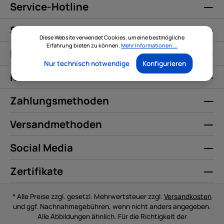
Service-Hotline
Service
Diese Website verwendet Cookies, um eine bestmögliche
Erfahrung bieten zu können.
Mehr Informationen ...
Informationen
Nur technisch notwendige
Konfigurieren
Kontakt
Zahlungsmethoden
Versandmethoden
Social Media
Zertifikate
* Alle Preise zzgl. gesetzl. Mehrwertsteuer zzgl.
Versandkosten
und ggf. Nachnahmegebühren, wenn nicht anders angegeben.
Alle Abbildungen ähnlich. Für die Richtigkeit der