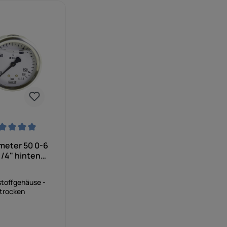
nittliche Bewertung von 0 von 5 Sternen
eter 50 0-6
1/4" hinten
 Hersteller"
toffgehäuse -
trocken