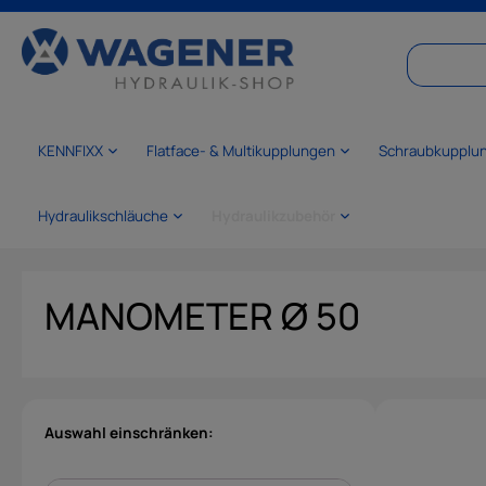
springen
Zur Hauptnavigation springen
KENNFIXX
Flatface- & Multikupplungen
Schraubkupplu
Hydraulikschläuche
Hydraulikzubehör
MANOMETER Ø 50
Auswahl einschränken: