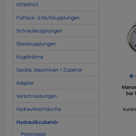
KENNFIXX
Flatface- & Multikupplungen
Schraubkupplungen
Steckkupplungen
Kugelhähne
Geräte, Maschinen + Zubehör
Adapter
Durchsch
Manom
bar 
Verschraubungen
"Logo
Hydraulikschläuche
Kunsts
Hydraulikzubehör
Pressnippel