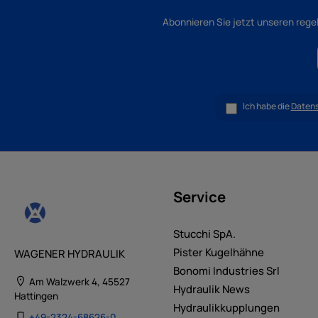
Abonnieren Sie jetzt unseren rege
Ich habe die
Daten
Service
Stucchi SpA.
Pister Kugelhähne
WAGENER HYDRAULIK
Bonomi Industries Srl
Am Walzwerk 4, 45527
Hydraulik News
Hattingen
Hydraulikkupplungen
+49-2324-68626-0