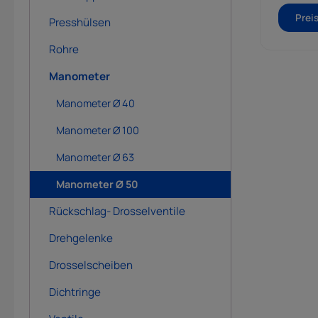
Prei
Presshülsen
Rohre
Manometer
Manometer Ø 40
Manometer Ø 100
Manometer Ø 63
Manometer Ø 50
Rückschlag- Drosselventile
Drehgelenke
Drosselscheiben
Dichtringe