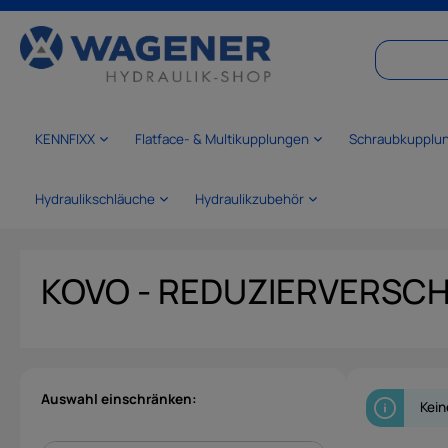
springen
Zur Hauptnavigation springen
KENNFIXX
Flatface- & Multikupplungen
Schraubkupplu
Hydraulikschläuche
Hydraulikzubehör
KOVO - REDUZIERVERSCH
Auswahl einschränken:
Kein