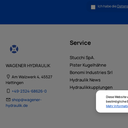
Ich habe die
Daten
Service
Stucchi SpA.
Pister Kugelhähne
WAGENER HYDRAULIK
Bonomi Industries Srl
Am Walzwerk 4, 45527
Hydraulik News
Hattingen
Hydraulikkupplungen
+49-2324-68626-0
Diese Website 
shop@wagener-
bestmögliche E
hydraulik.de
Mehr Informati