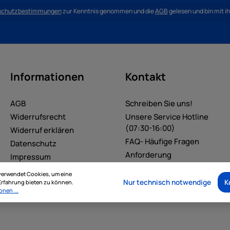
schutzbestimmungen
zur Kenntnis genommen und die
AGB
gelesen und bin mit i
Informationen
Kontakt
AGB
Schreiben Sie uns!
Widerrufsrecht
Unsere Service Hotline
(07:30-16:00)
Widerruf erklären
FAQ- Häufige Fragen
Datenschutz
Anforderung
Impressum
Zugangsdaten
verwendet Cookies, um eine
Geschäftskunden
Nur technisch notwendige
K
rfahrung bieten zu können.
onen ...