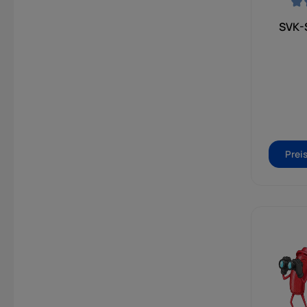
Durchsch
SVK-S
Prei