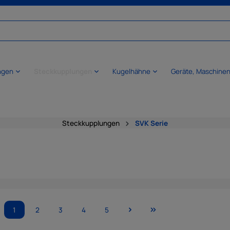
ngen
Steckkupplungen
Kugelhähne
Geräte, Maschine
Steckkupplungen
SVK Serie
1
2
3
4
5