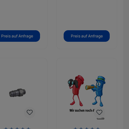
zuverlässige Funktion
auch unter
anspruchsvollen
Betriebsbedingungen.
Dank seiner kompakten
Bauweise und hohen
Belastbarkeit eignet sich
Preis auf Anfrage
Preis auf Anfrage
der Stecker optimal für
hydraulische Systeme
mit mittleren bis hohen
Betriebsdrücken und
sorgt dauerhaft für eine
sichere und stabile
Verbindung.