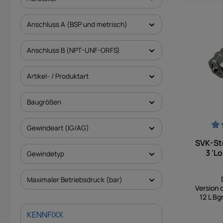
Anschluss A (BSP und metrisch)
Anschluss B (NPT-UNF-ORFS)
Artikel- / Produktart
Baugrößen
Gewindeart (IG/AG)
Durchsch
SVK-Ste
3 'L
Gewindetyp
Maximaler Betriebsdruck (bar)
Version 
12 L Bg
zusätzl
KENNFIXX
für a