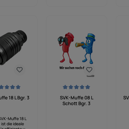
passenden Gegenmuffe
eig
entsteht ein äußerst
de
S
stabiles,
d
vibrationsfestes und
L
langlebiges
Fo
sc
Kupplungssystem, das
in
auch unter
anspruchsvollen
p
Bedingungen auf dem
Feld oder in der
e
Werkstatt höchste
Sicherheit und
B
Zuverlässigkeit
K
G
gewährleistet.
B
r
B
ve
nittliche Bewertung von 0 von 5 Sternen
Durchschnittliche Bewertung von 0 von 5
Dur
fe 18 L Bgr. 3
SVK-Muffe 08 L
SV
Ko
Schott Bgr. 3
Ve
ei
SVK-Muffe 18 L
Nu
 ist die ideale
Ab
ür effiziente und