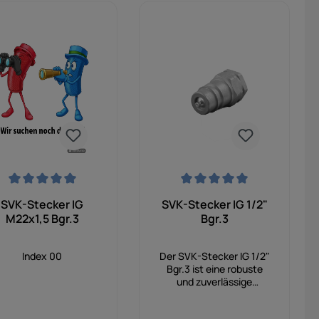
 Sternen
chschnittliche Bewertung von 0 von 5 Sternen
Durchschnittliche Bewertung von 0
SVK-Stecker IG
SVK-Stecker IG 1/2"
M22x1,5 Bgr.3
Bgr.3
Index 00
Der SVK-Stecker IG 1/2"
Bgr.3 ist eine robuste
und zuverlässige
Hydraulikkupplung für
den sicheren Anschluss