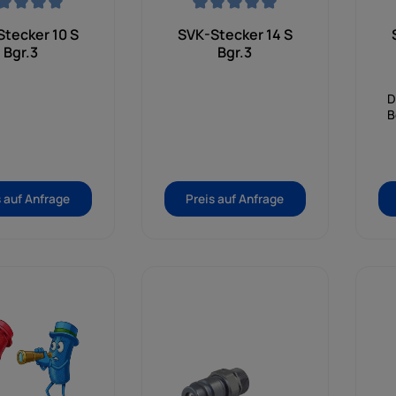
nittliche Bewertung von 0 von 5 Sternen
Durchschnittliche Bewertung von 0 von 5
Dur
tecker 10 S
SVK-Stecker 14 S
Bgr.3
Bgr.3
D
B
sc
s auf Anfrage
Preis auf Anfrage
H
mo
A
Bau
S
tä
B
D
S