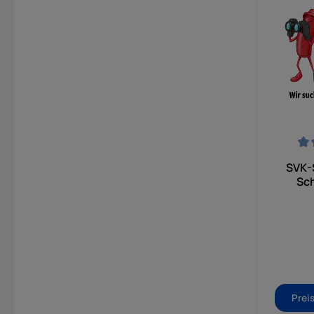
Durchsch
SVK-
Sch
Prei