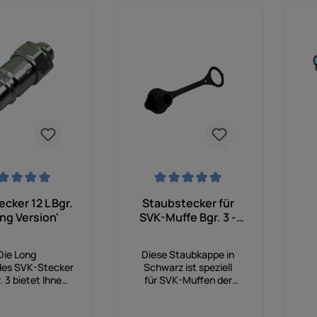
nittliche Bewertung von 0 von 5 Sternen
Durchschnittliche Bewertung von 0 von 5
Dur
cker 12 L Bgr.
Staubstecker für
ong Version'
SVK-Muffe Bgr. 3 -
schwarz - Lasche Ø
27mm
Die Long
Diese Staubkappe in
des SVK-Stecker
Schwarz ist speziell
r. 3 bietet Ihnen
für SVK-Muffen der
iche Flexibilität
Baugröße 3 (BG3)
nspruchsvolle
konzipiert. Sie schützt