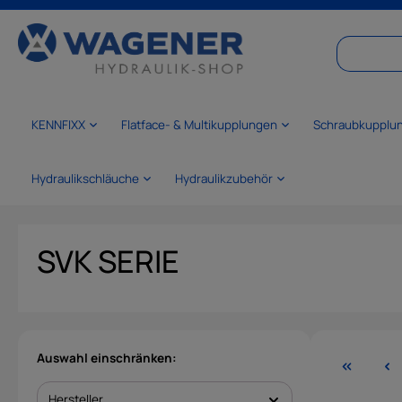
springen
Zur Hauptnavigation springen
KENNFIXX
Flatface- & Multikupplungen
Schraubkupplu
Hydraulikschläuche
Hydraulikzubehör
SVK SERIE
Auswahl einschränken:
Hersteller