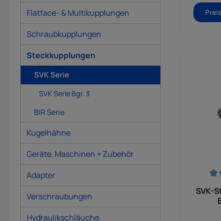
Hydraul
Durch s
Flatface- & Multikupplungen
Prei
Baufo
Stecke
Schraubkupplungen
Wahl fü
Anlagen,
liegen
Steckkupplungen
erreich
oder
SVK Serie
Reich
Kup
SVK Serie Bgr. 3
erforderl
aus r
BIR Serie
verz
überz
Kugelhähne
e
Korro
Außen
Geräte, Maschinen + Zubehör
de
Gewind
Adapter
und d
Durchsch
der 
SVK-St
Verschraubungen
Norm s
zuve
genorm
Hydraulikschläuche