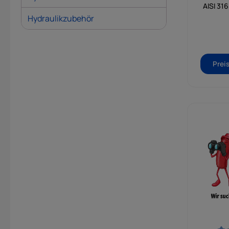
bei ein
AISI 316
von b
Hydraulikzubehör
Prei