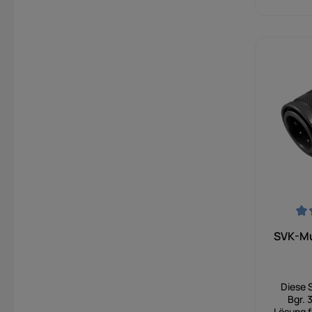
Durchsch
SVK-Muf
Diese 
Bgr. 3
Lösung f