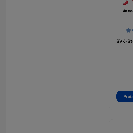
Durchsch
SVK-Ste
Prei