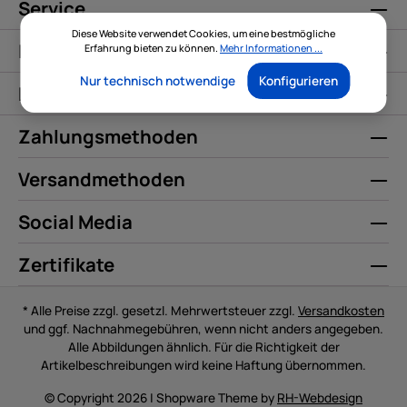
Service
Diese Website verwendet Cookies, um eine bestmögliche
Informationen
Erfahrung bieten zu können.
Mehr Informationen ...
Nur technisch notwendige
Konfigurieren
Kontakt
Zahlungsmethoden
Versandmethoden
Social Media
Zertifikate
* Alle Preise zzgl. gesetzl. Mehrwertsteuer zzgl.
Versandkosten
und ggf. Nachnahmegebühren, wenn nicht anders angegeben.
Alle Abbildungen ähnlich. Für die Richtigkeit der
Artikelbeschreibungen wird keine Haftung übernommen.
© Copyright 2026 | Shopware Theme by
RH-Webdesign