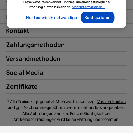
Service
Diese Website verwendet Cookies, um eine bestmögliche
Erfahrung bieten zu können.
Mehr Informationen ...
Informationen
Nur technisch notwendige
Konfigurieren
Kontakt
Zahlungsmethoden
Versandmethoden
Social Media
Zertifikate
* Alle Preise zzgl. gesetzl. Mehrwertsteuer zzgl.
Versandkosten
und ggf. Nachnahmegebühren, wenn nicht anders angegeben.
Alle Abbildungen ähnlich. Für die Richtigkeit der
Artikelbeschreibungen wird keine Haftung übernommen.
© Copyright 2026 | Shopware Theme by
RH-Webdesign