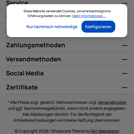
Service
Diese Website verwendet Cookies, um eine bestmögliche
Informationen
Erfahrung bieten zu können.
Mehr Informationen ...
Nur technisch notwendige
Konfigurieren
Kontakt
Zahlungsmethoden
Versandmethoden
Social Media
Zertifikate
* Alle Preise zzgl. gesetzl. Mehrwertsteuer zzgl.
Versandkosten
und ggf. Nachnahmegebühren, wenn nicht anders angegeben.
Alle Abbildungen ähnlich. Für die Richtigkeit der
Artikelbeschreibungen wird keine Haftung übernommen.
© Copyright 2026 | Shopware Theme by
RH-Webdesign