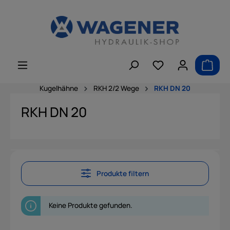
alt springen
Kugelhähne
RKH 2/2 Wege
RKH DN 20
RKH DN 20
Produkte filtern
Keine Produkte gefunden.