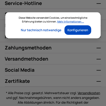
Service-Hotline
Service
Diese Website verwendet Cookies, um eine bestmögliche
Erfahrung bieten zu können.
Mehr Informationen ...
Informationen
Nur technisch notwendige
Konfigurieren
Kontakt
Zahlungsmethoden
Versandmethoden
Social Media
Zertifikate
* Alle Preise zzgl. gesetzl. Mehrwertsteuer zzgl.
Versandkosten
und ggf. Nachnahmegebühren, wenn nicht anders angegeben.
Alle Abbildungen ähnlich. Für die Richtigkeit der