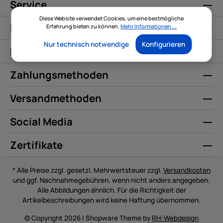
Service
Diese Website verwendet Cookies, um eine bestmögliche
Informationen
Erfahrung bieten zu können.
Mehr Informationen ...
Nur technisch notwendige
Konfigurieren
Kontakt
Zahlungsmethoden
Versandmethoden
Social Media
Zertifikate
* Alle Preise zzgl. gesetzl. Mehrwertsteuer zzgl.
Versandkosten
und ggf. Nachnahmegebühren, wenn nicht anders angegeben.
Alle Abbildungen ähnlich. Für die Richtigkeit der
Artikelbeschreibungen wird keine Haftung übernommen.
© Copyright 2026 | Shopware Theme by
RH-Webdesign