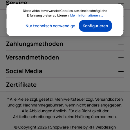
Service
Diese Website verwendet Cookies, um eine bestmögliche
Informationen
Erfahrung bieten zu können.
Mehr Informationen ...
Nur technisch notwendige
Konfigurieren
Kontakt
Zahlungsmethoden
Versandmethoden
Social Media
Zertifikate
* Alle Preise zzgl. gesetzl. Mehrwertsteuer zzgl.
Versandkosten
und ggf. Nachnahmegebühren, wenn nicht anders angegeben.
Alle Abbildungen ähnlich. Für die Richtigkeit der
Artikelbeschreibungen wird keine Haftung übernommen.
© Copyright 2026 | Shopware Theme by
RH-Webdesign