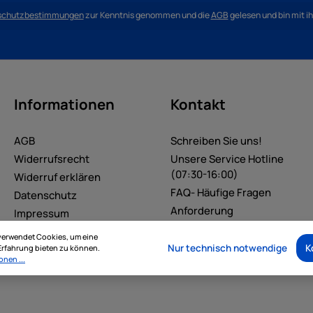
schutzbestimmungen
zur Kenntnis genommen und die
AGB
gelesen und bin mit i
Informationen
Kontakt
AGB
Schreiben Sie uns!
Widerrufsrecht
Unsere Service Hotline
(07:30-16:00)
Widerruf erklären
FAQ- Häufige Fragen
Datenschutz
Anforderung
Impressum
Zugangsdaten
verwendet Cookies, um eine
Geschäftskunden
Nur technisch notwendige
K
rfahrung bieten zu können.
onen ...