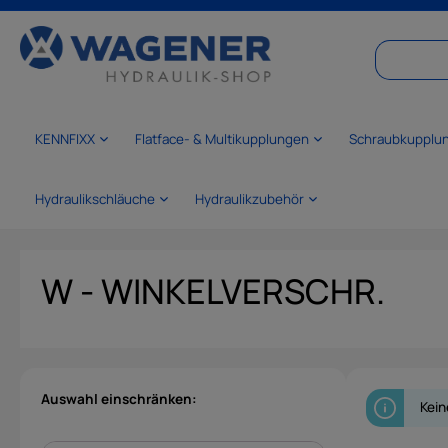
springen
Zur Hauptnavigation springen
KENNFIXX
Flatface- & Multikupplungen
Schraubkupplu
Hydraulikschläuche
Hydraulikzubehör
W - WINKELVERSCHR.
Auswahl einschränken:
Kein