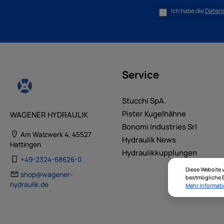
Ich habe die
Daten
Service
Stucchi SpA.
Pister Kugelhähne
WAGENER HYDRAULIK
Bonomi Industries Srl
Am Walzwerk 4, 45527
Hydraulik News
Hattingen
Hydraulikkupplungen
+49-2324-68626-0
Diese Website 
shop@wagener-
bestmögliche E
hydraulik.de
Mehr Informati