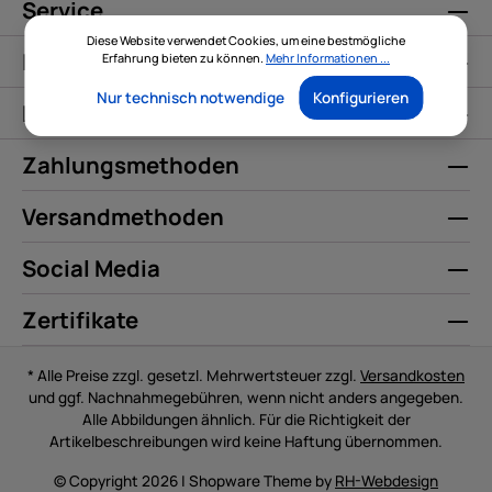
Service
Diese Website verwendet Cookies, um eine bestmögliche
Informationen
Erfahrung bieten zu können.
Mehr Informationen ...
Nur technisch notwendige
Konfigurieren
Kontakt
Zahlungsmethoden
Versandmethoden
Social Media
Zertifikate
* Alle Preise zzgl. gesetzl. Mehrwertsteuer zzgl.
Versandkosten
und ggf. Nachnahmegebühren, wenn nicht anders angegeben.
Alle Abbildungen ähnlich. Für die Richtigkeit der
Artikelbeschreibungen wird keine Haftung übernommen.
© Copyright 2026 | Shopware Theme by
RH-Webdesign