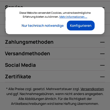
Service
Diese Website verwendet Cookies, um eine bestmögliche
Erfahrung bieten zu können.
Mehr Informationen ...
Informationen
Nur technisch notwendige
Konfigurieren
Kontakt
Zahlungsmethoden
Versandmethoden
Social Media
Zertifikate
* Alle Preise zzgl. gesetzl. Mehrwertsteuer zzgl.
Versandkosten
und ggf. Nachnahmegebühren, wenn nicht anders angegeben.
Alle Abbildungen ähnlich. Für die Richtigkeit der
Artikelbeschreibungen wird keine Haftung übernommen.