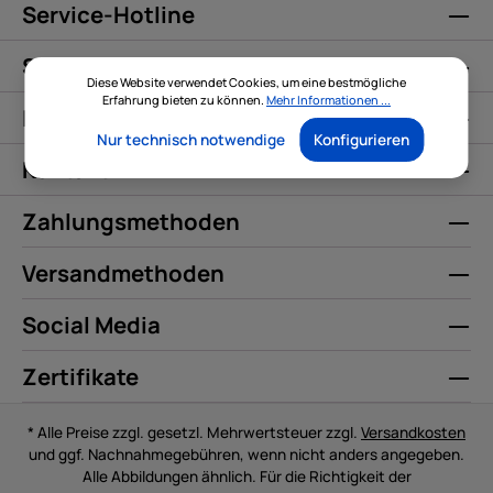
Service-Hotline
Service
Diese Website verwendet Cookies, um eine bestmögliche
Erfahrung bieten zu können.
Mehr Informationen ...
Informationen
Nur technisch notwendige
Konfigurieren
Kontakt
Zahlungsmethoden
Versandmethoden
Social Media
Zertifikate
* Alle Preise zzgl. gesetzl. Mehrwertsteuer zzgl.
Versandkosten
und ggf. Nachnahmegebühren, wenn nicht anders angegeben.
Alle Abbildungen ähnlich. Für die Richtigkeit der