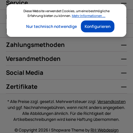
Service
Diese Website verwendet Cookies, um eine bestmögliche
Informationen
Erfahrung bieten zu können.
Mehr Informationen ...
Nur technisch notwendige
Konfigurieren
Kontakt
Zahlungsmethoden
Versandmethoden
Social Media
Zertifikate
* Alle Preise zzgl. gesetzl. Mehrwertsteuer zzgl.
Versandkosten
und ggf. Nachnahmegebühren, wenn nicht anders angegeben.
Alle Abbildungen ähnlich. Für die Richtigkeit der
Artikelbeschreibungen wird keine Haftung übernommen.
© Copyright 2026 | Shopware Theme by
RH-Webdesign