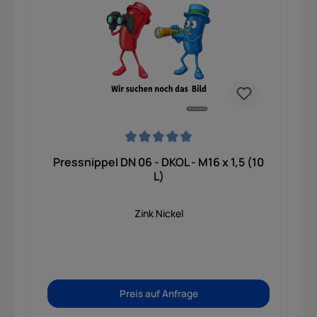
Verbindung unter hohem Druck. Gefertigt aus
robustem, galvanisch verzinktem Stahl bietet er
einen hervorragenden Schutz vor Rost, ist
extrem verschleißfest und für eine lange
Lebensdauer ausgelegt. Dadurch eignet er sich
ideal für den täglichen Einsatz in der Land- und
Forstwirtschaft, an Baumaschinen sowie in
gewerblichen Industrieanlagen. In Kombination
mit einer passenden Pressfassung entsteht eine
extrem stabile Schlauchleitung, die auch bei
anspruchsvollen Bedingungen für maximale
Sicherheit und einen reibungslosen Betrieb sorgt.
Durchschnittliche Bewertung von 0 von 5 Sternen
Pressnippel DN 06 - DKOL - M16 x 1,5 (10
L)
Zink Nickel
Preis auf Anfrage