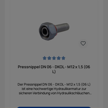
Beschichtung gewährleistet eine lange
Lebensdauer und hohe Belastbarkeit. Der
Pressnippel eignet sich optimal für den Einsatz in
Bau-, Land- und Forstmaschinen sowie in
industriellen Hydraulikanwendungen und hält
Betriebsdrücken von bis zu 315 bar stand.
Durchschnittliche Bewertung von 0 von 5 Sternen
Pressnippel DN 06 - DKOL - M12 x 1,5 (06
L)
Der Pressnippel DN 06 - DKOL - M12 x 1,5 (06 L)
ist eine hochwertige Hydraulikarmatur zur
sicheren Verbindung von Hydraulikschläuchen
und Verschraubungskomponenten in
hydraulischen Systemen. Durch die DKOL-
Ausführung mit 24°-Dichtkegel und integriertem