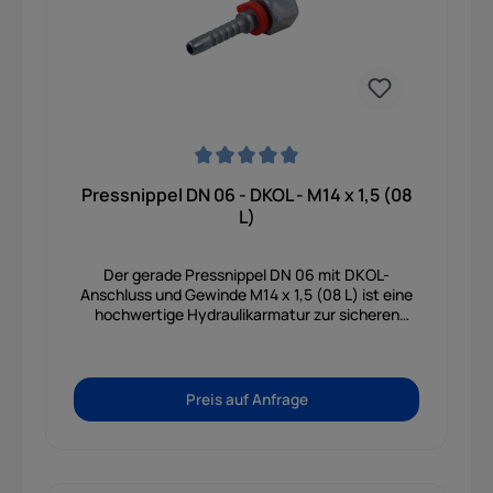
Durchschnittliche Bewertung von 0 von 5 Sternen
Pressnippel DN 06 - DKOL - M14 x 1,5 (08
L)
Der gerade Pressnippel DN 06 mit DKOL-
Anschluss und Gewinde M14 x 1,5 (08 L) ist eine
hochwertige Hydraulikarmatur zur sicheren
Verbindung von Hydraulikschläuchen mit
Rohrleitungen und anderen Komponenten. Durch
seine gerade Bauform eignet er sich ideal für
einfache und platzsparende Installationen in
Preis auf Anfrage
Hydraulikanlagen. Der integrierte O-Ring sorgt in
Kombination mit dem bewährten 24°-Dichtkegel
für eine besonders zuverlässige und dauerhaft
dichte Verbindung. Die robuste Ausführung aus
hochwertigem Stahl mit korrosionsbeständiger