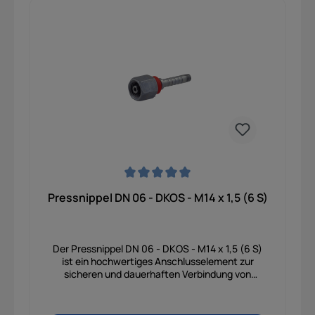
starken Erschütterungen im täglichen
Arbeitseinsatz. Gefertigt aus robustem,
verzinktem Stahl ist das Bauteil optimal vor Rost
geschützt, besonders verschleißfest und
garantiert eine lange Lebensdauer. Dadurch
eignet er sich perfekt für den harten Einsatz in
mobilen Maschinen wie Baggern, Traktoren und
Forstgeräten sowie in anspruchsvollen
industriellen Anlagen.
Durchschnittliche Bewertung von 0 von 5 Sternen
Pressnippel DN 06 - DKOS - M14 x 1,5 (6 S)
Der Pressnippel DN 06 - DKOS - M14 x 1,5 (6 S)
ist ein hochwertiges Anschlusselement zur
sicheren und dauerhaften Verbindung von
Hydraulikschläuchen mit Rohrleitungen oder
Ventilen. Mit seinem standardisierten M14-
Gewinde der schweren Baureihe (6 S) sorgt er