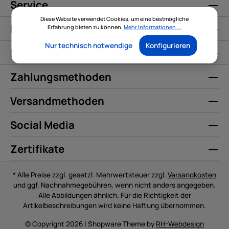
Service
Diese Website verwendet Cookies, um eine bestmögliche
Informationen
Erfahrung bieten zu können.
Mehr Informationen ...
Nur technisch notwendige
Konfigurieren
Kontakt
Zahlungsmethoden
Versandmethoden
Social Media
Zertifikate
* Alle Preise zzgl. gesetzl. Mehrwertsteuer zzgl.
Versandkosten
und ggf. Nachnahmegebühren, wenn nicht anders angegeben.
Alle Abbildungen ähnlich. Für die Richtigkeit der
Artikelbeschreibungen wird keine Haftung übernommen.
© Copyright 2026 | Shopware Theme by
RH-Webdesign