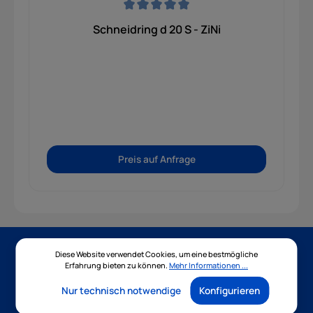
Durchschnittliche Bewertung von 0 von 5 Sternen
Schneidring d 20 S - ZiNi
Preis auf Anfrage
Diese Website verwendet Cookies, um eine bestmögliche
Newsletter
Erfahrung bieten zu können.
Mehr Informationen ...
Nur technisch notwendige
Konfigurieren
Abonnieren Sie jetzt unseren regelmäßig erscheinenden
Newsletter, um rechtzeitig über neue Produkte und Angebote