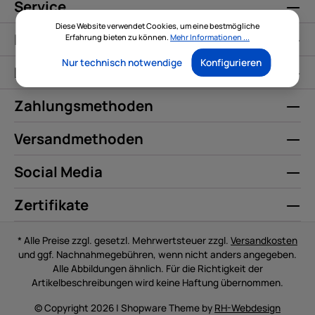
Service
Diese Website verwendet Cookies, um eine bestmögliche
Informationen
Erfahrung bieten zu können.
Mehr Informationen ...
Nur technisch notwendige
Konfigurieren
Kontakt
Zahlungsmethoden
Versandmethoden
Social Media
Zertifikate
* Alle Preise zzgl. gesetzl. Mehrwertsteuer zzgl.
Versandkosten
und ggf. Nachnahmegebühren, wenn nicht anders angegeben.
Alle Abbildungen ähnlich. Für die Richtigkeit der
Artikelbeschreibungen wird keine Haftung übernommen.
© Copyright 2026 | Shopware Theme by
RH-Webdesign