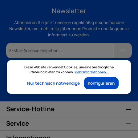
Newsletter
Abonnieren Sie jetzt unseren regelmäßig erscheinenden
Newsletter, um rechtzeitig über neue Produkte und Angebote
informiert zu werden.
Diese Website verwendet Cookies, um eine bestmögliche
Ich habe die
Datenschutzbestimmungen
zur Kenntnis
Erfahrung bieten zu können.
Mehr Informationen ...
genommen und die
AGB
gelesen und bin mit ihnen
einverstanden.
Nur technisch notwendige
Konfigurieren
Service-Hotline
Service
Informationen