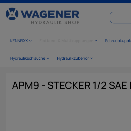
springen
Zur Hauptnavigation springen
KENNFIXX
Flatface- & Multikupplungen
Schraubkuppl
Hydraulikschläuche
Hydraulikzubehör
APM9 - STECKER 1/2 SAE
Bildergalerie überspringen