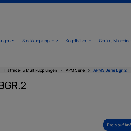
ungen
Steckkupplungen
Kugelhähne
Geräte, Maschine
Flatface- & Multikupplungen
APM Serie
APM9 Serie Bgr. 2
 BGR.2
Preis auf An