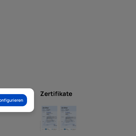
Zertifikate
onfigurieren