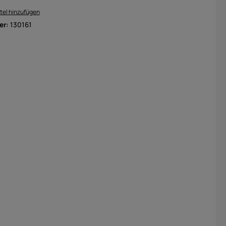
tel hinzufügen
er:
130161