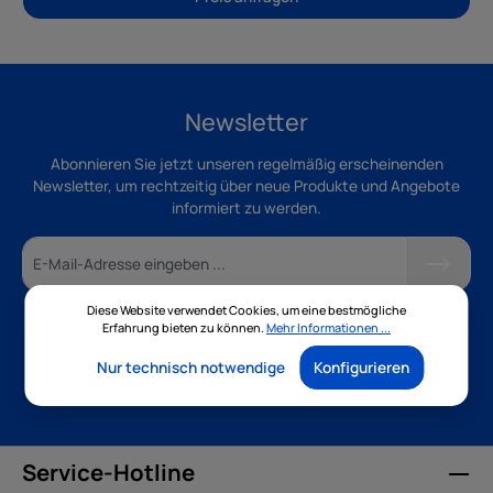
Newsletter
Abonnieren Sie jetzt unseren regelmäßig erscheinenden
Newsletter, um rechtzeitig über neue Produkte und Angebote
informiert zu werden.
Diese Website verwendet Cookies, um eine bestmögliche
Erfahrung bieten zu können.
Mehr Informationen ...
Ich habe die
Datenschutzbestimmungen
zur Kenntnis
genommen und die
AGB
gelesen und bin mit ihnen
Nur technisch notwendige
Konfigurieren
einverstanden.
Service-Hotline