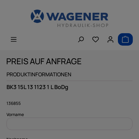
alt springen
PREIS AUF ANFRAGE
PRODUKTINFORMATIONEN
BK3 15L 13 1123 1 L BoDg
136855
Vorname