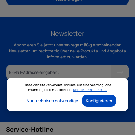
Newsletter
Abonnieren Sie jetzt unseren regelmäßig erscheinenden
Newsletter, um rechtzeitig über neue Produkte und Angebote
informiert zu werden.
Diese Website verwendet Cookies, um eine bestmögliche
Erfahrung bieten zu können.
Mehr Informationen ...
Ich habe die
Datenschutzbestimmungen
zur Kenntnis
genommen und die
AGB
gelesen und bin mit ihnen
Nur technisch notwendige
Konfigurieren
einverstanden.
Service-Hotline