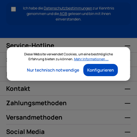
Ich habe die
Datenschutzbestimmungen
zur Kenntnis
genommen und die
AGB
gelesen und bin mit ihnen
einverstanden.
Service-Hotline
Diese Website verwendet Cookies, um eine bestmögliche
Service
Erfahrung bieten zu können.
Mehr Informationen ...
Nur technisch notwendige
Konfigurieren
Informationen
Kontakt
Zahlungsmethoden
Versandmethoden
Social Media